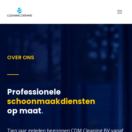
Skip
to
content
OVER ONS
Professionele
schoonmaakdiensten
op maat
.
Tien jaar geleden begonnen CDM Cleaning BV vanaf