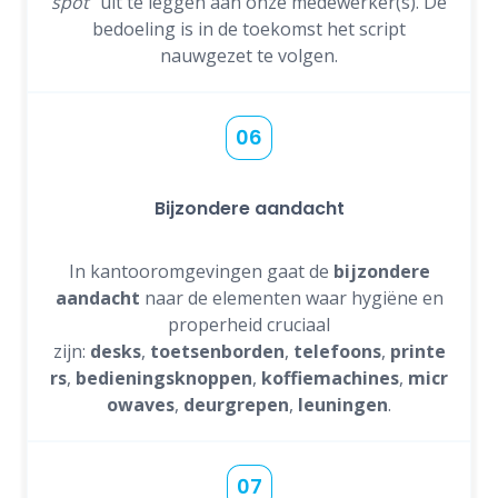
spot
” uit te leggen aan onze medewerker(s). De
bedoeling is in de toekomst het script
nauwgezet te volgen.
06
Bijzondere aandacht
In kantooromgevingen gaat de
bijzondere
aandacht
naar de elementen waar hygiëne en
properheid cruciaal
zijn:
desks
,
toetsenborden
,
telefoons
,
printe
rs
,
bedieningsknoppen
,
koffiemachines
,
micr
owaves
,
deurgrepen
,
leuningen
.
07