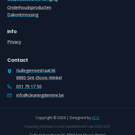
Onderhoudsproducten
Dakontmossing
Info
Privacy
Contact
Gullegemsestraat36
8880 Sint-Eloois-Winkel
051 79 17 50
info@cleaningdemine.be
Copyright © 2026 | Designed by
VCO
Cleaning Demine is een handelsmerk van EVDI VOF